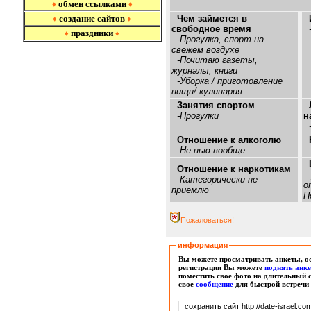
обмен ссылками
♦
♦
создание сайтов
Чем займется в
♦
♦
свободное время
-
праздники
♦
♦
-Прогулка, спорт на
свежем воздухе
-Почитаю газеты,
журналы, книги
-Уборка / приготовление
пищи/ кулинария
Занятия спортом
-Прогулки
н
-
Отношение к алкоголю
Не пью вообще
Отношение к наркотикам
Категорически не
о
приемлю
П
Пожаловаться!
информация
Вы можете просматривать анкеты, ос
регистрации Вы можете
поднять анк
поместить свое фото на длительный 
свое
сообщение
для быстрой встречи