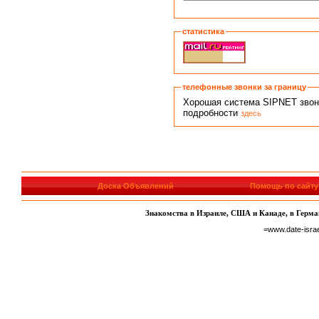
статистика
телефонные звонки за границу
Хорошая система SIPNET звонко
подробности
здесь
Доска Объявлений
Помощь по сайту
Знакомства в Израиле, США и Канаде, в Герман
=www.date-isra