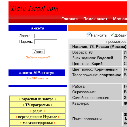
Главная
Поиск анкет
Моя ан
анкета
<<<
Написать
Добави
Логин:
Пароль:
просмотро
Наталия, 78, Россия (Москва)
Возраст:
78
И
Забыли пароль?
Знак зодиака:
Водолей
Г
Цвет глаз:
Карий
С
Цвет волос:
Коричневый
Р
анкета-VIP-статус
Телосложение:
спортивное
В
Все VIP анкеты
Работа:
П
Образование:
В
Семейное положение:
Х
гороскоп на завтра
♦
♦
Квартира:
Ж
TV-программа
♦
♦
радио
♦
♦
Ж
переводчики в Израиле
♦
♦
Поиск половинки:
М
магазин здоровья
♦
♦
л