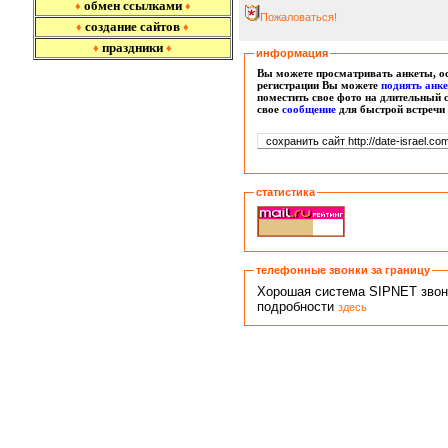
обмен ссылками
♦
♦
Пожаловаться!
создание сайтов
♦
♦
праздники
♦
♦
информация
Вы можете просматривать анкеты, ос
регистрации Вы можете
поднять анк
поместить свое фото на длительный 
свое
сообщение
для быстрой встречи
статистика
телефонные звонки за границу
Хорошая система SIPNET звонко
подробности
здесь