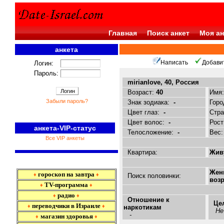
Главная
Поиск анкет
Моя ан
анкета
<<<
Написать
Добави
Логин:
Пароль:
mirianlove, 40, Россия
Возраст:
40
Имя
Забыли пароль?
Знак зодиака:
-
Горо
Цвет глаз:
-
Стр
Цвет волос:
-
Рост
анкета-VIP-статус
Телосложение:
-
Вес
Все VIP анкеты
Квартира:
Живу
Жен
гороскоп на завтра
♦
♦
Поиск половинки:
возр
TV-программа
♦
♦
радио
♦
♦
Отношение к
Це
переводчики в Израиле
♦
♦
наркотикам
Не
-
магазин здоровья
♦
♦