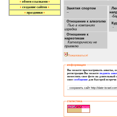
обмен ссылками
♦
♦
создание сайтов
♦
♦
Занятия спортом
Лю
--
нап
праздники
♦
♦
-Бар
Отношение к алкоголю
Ку
Пью в компаниях
-
изредка
Отношение к
наркотикам
Категорически не
приемлю
Пожаловаться!
информация
Вы можете просматривать анкеты, ос
регистрации Вы можете
поднять анк
поместить свое фото на длительный 
свое
сообщение
для быстрой встречи
статистика