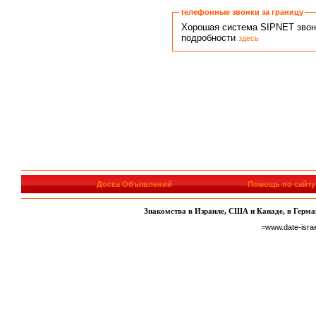
телефонные звонки за границу
Хорошая система SIPNET звонко
подробности
здесь
Доска Объявлений
Помощь по сайту
Знакомства в Израиле, США и Канаде, в Герман
=www.date-isra