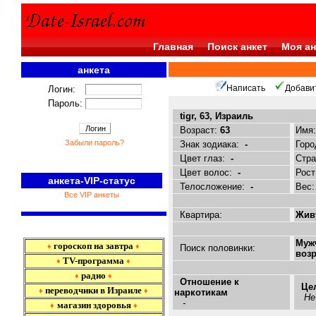
Главная
Поиск анкет
Моя ан
анкета
<<<
Написать
Добави
Логин:
Пароль:
tigr, 63, Израиль
Возраст:
63
Имя
Забыли пароль?
Знак зодиака:
-
Горо
Цвет глаз:
-
Стр
Цвет волос:
-
Рост
анкета-VIP-статус
Телосложение:
-
Вес
Все VIP анкеты
Квартира:
Живу
Муж
гороскоп на завтра
♦
♦
Поиск половинки:
возр
TV-программа
♦
♦
радио
♦
♦
Отношение к
Це
переводчики в Израиле
♦
♦
наркотикам
Не
-
магазин здоровья
♦
♦