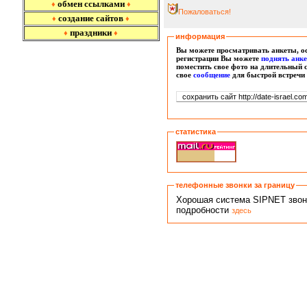
обмен ссылками
♦
♦
Пожаловаться!
создание сайтов
♦
♦
праздники
♦
♦
информация
Вы можете просматривать анкеты, ос
регистрации Вы можете
поднять анк
поместить свое фото на длительный 
свое
сообщение
для быстрой встречи
статистика
телефонные звонки за границу
Хорошая система SIPNET звонко
подробности
здесь