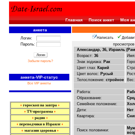
Главная
Поиск анкет
Моя ан
анкета
<<<
Написать
Добави
Логин:
Пароль:
просмотро
Александар, 36, Израиль (Рам
Возраст:
36
Имя
Забыли пароль?
Знак зодиака:
Рак
Гор
Цвет глаз:
Карий
Стр
Цвет волос:
Русый
Рос
анкета-VIP-статус
Телосложение:
стройное
Вес
Все VIP анкеты
Работа:
Раб
Образование:
Сре
Семейное положение:
Хол
гороскоп на завтра
♦
♦
Дети:
Нет
TV-программа
♦
♦
Квартира:
Сни
радио
♦
♦
переводчики в Израиле
♦
♦
Муж
Поиск половинки:
магазин здоровья
♦
♦
воз