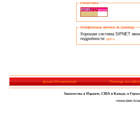
статистика
телефонные звонки за границу
Хорошая система SIPNET звонко
подробности
здесь
Доска Объявлений
Помощь по сайту
Знакомства в Израиле, США и Канаде, в Герман
=www.date-isra