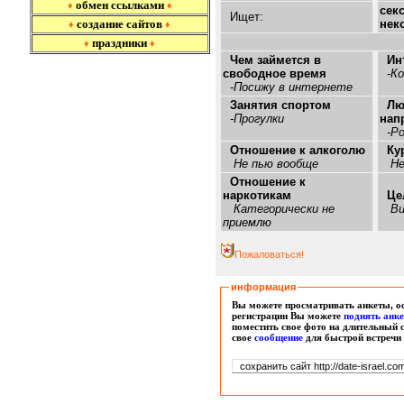
обмен ссылками
♦
♦
сек
Ищет:
создание сайтов
нек
♦
♦
праздники
♦
♦
Чем займется в
Ин
свободное время
-Ко
-Посижу в интернете
Занятия спортом
Лю
-Прогулки
нап
-Ро
Отношение к алкоголю
Ку
Не пью вообще
Не
Отношение к
наркотикам
Це
Категорически не
Ви
приемлю
Пожаловаться!
информация
Вы можете просматривать анкеты, ос
регистрации Вы можете
поднять анк
поместить свое фото на длительный 
свое
сообщение
для быстрой встречи