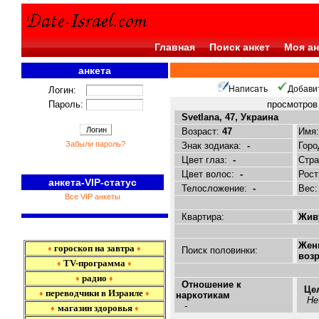
Главная
Поиск анкет
Моя ан
анкета
<<<
Написать
Добави
Логин:
Пароль:
просмотро
Svetlana, 47, Украина
Возраст:
47
Имя
Забыли пароль?
Знак зодиака:
-
Горо
Цвет глаз:
-
Стр
Цвет волос:
-
Рост
анкета-VIP-статус
Телосложение:
-
Вес
Все VIP анкеты
Квартира:
Живу
Жен
гороскоп на завтра
♦
♦
Поиск половинки:
возр
TV-программа
♦
♦
радио
♦
♦
Отношение к
Це
переводчики в Израиле
♦
♦
наркотикам
Не
-
магазин здоровья
♦
♦