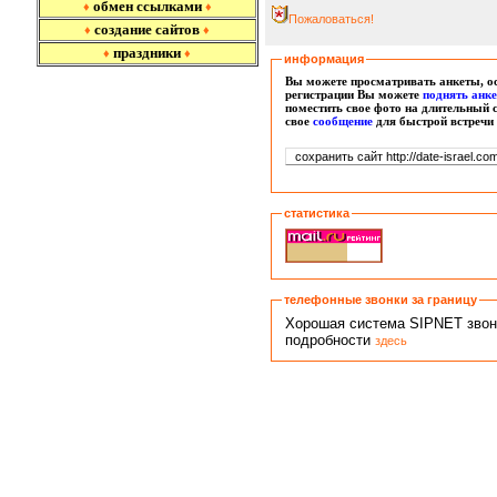
обмен ссылками
♦
♦
Пожаловаться!
создание сайтов
♦
♦
праздники
♦
♦
информация
Вы можете просматривать анкеты, ос
регистрации Вы можете
поднять анк
поместить свое фото на длительный 
свое
сообщение
для быстрой встречи
статистика
телефонные звонки за границу
Хорошая система SIPNET звонко
подробности
здесь