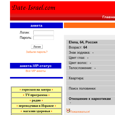
Главна
анкета
<<<
Логин:
Пароль:
Elena, 64, Россия
Возраст:
64
Забыли пароль?
Знак зодиака:
-
Цвет глаз:
-
Цвет волос:
-
анкета-VIP-статус
Телосложение:
-
Все VIP анкеты
Квартира:
Поиск половинки:
гороскоп на завтра
♦
♦
TV-программа
♦
♦
Отношение к наркотикам
радио
♦
♦
-
переводчики в Израиле
♦
♦
магазин здоровья
♦
♦
Пожаловаться!