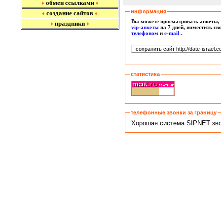
обмен ссылками
♦
♦
информация
создание сайтов
♦
♦
Вы можете просматривать анкеты, 
праздники
♦
♦
vip-анкеты
на 7 дней, поместить с
т
елефоном
и
e-mail
.
статистика
телефонные звонки за границу
Хорошая система SIPNET звон