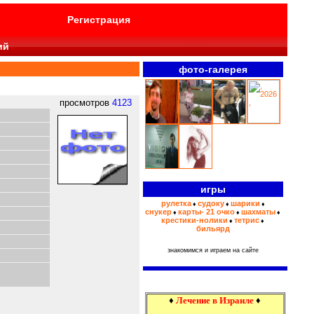
Регистрация
ий
фото-галерея
>>>
просмотров
4123
игры
рулетка
судоку
шарики
♦
♦
♦
снукер
карты- 21 очко
шахматы
♦
♦
♦
крестики-нолики
тетрис
♦
♦
бильярд
знакомимся и играем на сайте
♦
Лечение в Израиле
♦