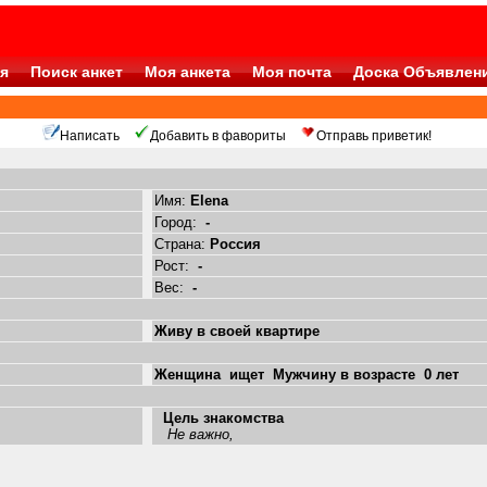
я
Поиск анкет
Моя анкета
Моя почта
Доска Объявлен
Написать
Добавить в фавориты
Отправь приветик!
Имя:
Elena
Город:
-
Страна:
Россия
Рост:
-
Вес:
-
Живу в своей квартире
Женщина ищет Мужчину в возрасте 0 лет
Цель знакомства
Не важно,