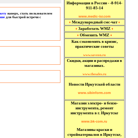
Информация в России - -8-914-
911-85-14
кету
наверх, стать пользователем
www.medic-isr.com
ние
для быстрой встречи с
Международный
смс-чат
♦
♦
Заработать WMZ
♦
♦
Обменять WMZ
♦
♦
Как сэкономить в кризис,
практические советы
www.saveon.ru
Скидки, акции и распродажи в
магазинах.
www.thesales.ru
Новости Иркутской области
www.sibinform.com
Магазин электро- и бензо-
инструмента, ремонт
инструмента в г. Иркутске
www.bk-com.ru
Магазины краски и
стройматериалов в Иркутске,