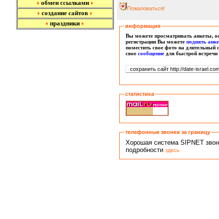
обмен ссылками
♦
♦
Пожаловаться!
создание сайтов
♦
♦
праздники
♦
♦
информация
Вы можете просматривать анкеты, ос
регистрации Вы можете
поднять анк
поместить свое фото на длительный 
свое
сообщение
для быстрой встречи
статистика
телефонные звонки за границу
Хорошая система SIPNET звонко
подробности
здесь