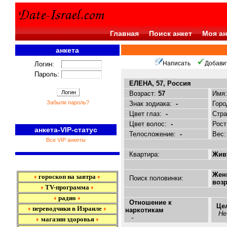
Главная
Поиск анкет
Моя ан
анкета
<<<
Написать
Добави
Логин:
Пароль:
ЕЛЕНА, 57, Россия
Возраст:
57
Имя
Забыли пароль?
Знак зодиака:
-
Горо
Цвет глаз:
-
Стр
Цвет волос:
-
Рост
анкета-VIP-статус
Телосложение:
-
Вес
Все VIP анкеты
Квартира:
Живу
Жен
гороскоп на завтра
♦
♦
Поиск половинки:
возр
TV-программа
♦
♦
радио
♦
♦
Отношение к
Це
переводчики в Израиле
♦
♦
наркотикам
Не
-
магазин здоровья
♦
♦