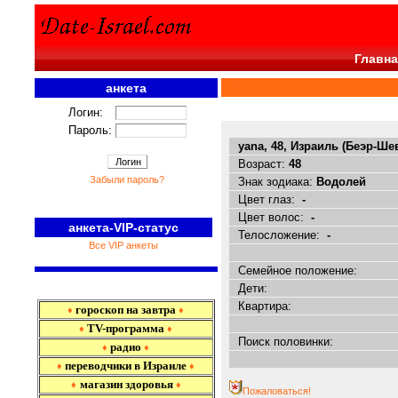
Главна
анкета
<<<
Логин:
Пароль:
yana, 48, Израиль (Беэр-Ше
Возраст:
48
Забыли пароль?
Знак зодиака:
Водолей
Цвет глаз:
-
Цвет волос:
-
анкета-VIP-статус
Телосложение:
-
Все VIP анкеты
Семейное положение:
Дети:
Квартира:
гороскоп на завтра
♦
♦
TV-программа
♦
♦
Поиск половинки:
радио
♦
♦
переводчики в Израиле
♦
♦
магазин здоровья
♦
♦
Пожаловаться!