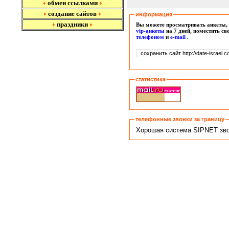
обмен ссылками
♦
♦
создание сайтов
♦
♦
информация
праздники
Вы можете просматривать анкеты, 
♦
♦
vip-анкеты
на 7 дней, поместить с
т
елефоном
и
e-mail
.
статистика
телефонные звонки за границу
Хорошая система SIPNET звон