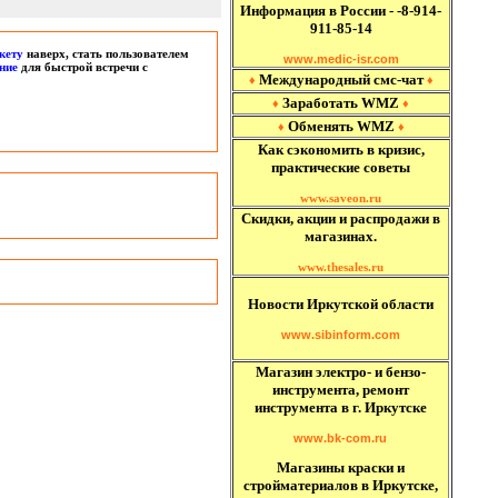
Информация в России - -8-914-
911-85-14
кету
наверх, стать пользователем
www.medic-isr.com
ние
для быстрой встречи с
Международный
смс-чат
♦
♦
Заработать WMZ
♦
♦
Обменять WMZ
♦
♦
Как сэкономить в кризис,
практические советы
www.saveon.ru
Скидки, акции и распродажи в
магазинах.
www.thesales.ru
Новости Иркутской области
www.sibinform.com
Магазин электро- и бензо-
инструмента, ремонт
инструмента в г. Иркутске
www.bk-com.ru
Магазины краски и
стройматериалов в Иркутске,