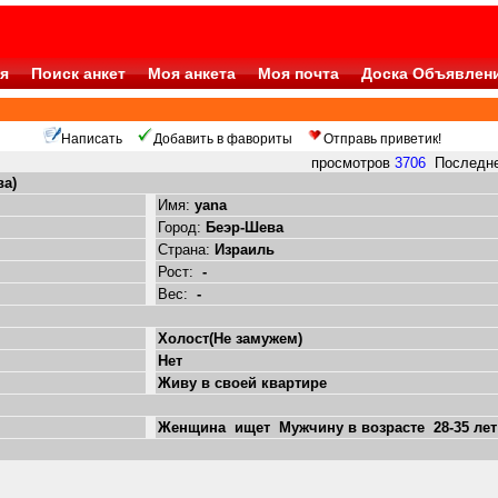
я
Поиск анкет
Моя анкета
Моя почта
Доска Объявлен
Написать
Добавить в фавориты
Отправь приветик!
просмотров
3706
Последнее
ва)
Имя:
yana
Город:
Беэр-Шева
Страна:
Израиль
Рост:
-
Вес:
-
Холост(Не замужем)
Нет
Живу в своей квартире
Женщина ищет Мужчину в возрасте 28-35 лет