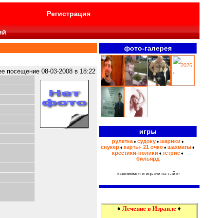
Регистрация
ий
фото-галерея
>>>
 посещение 08-03-2008 в 18:22
игры
рулетка
судоку
шарики
♦
♦
♦
снукер
карты- 21 очко
шахматы
♦
♦
♦
крестики-нолики
тетрис
♦
♦
бильярд
знакомимся и играем на сайте
♦
Лечение в Израиле
♦