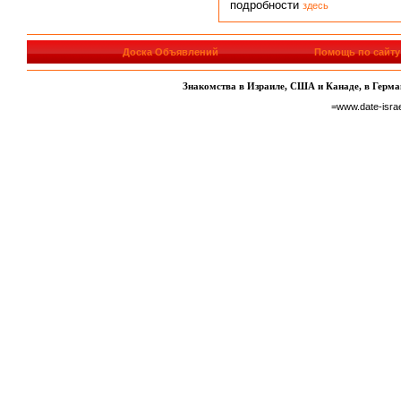
подробности
здесь
Доска Объявлений
Помощь по сайту
Знакомства в Израиле, США и Канаде, в Герман
=www.date-isra