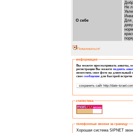
Добр
Не л
Увле
Инва
О себе
Для 
деву
норм
крас
поря
Пожаловаться!
информация
Вы можете просматривать анкеты, ос
регистрации Вы можете
поднять анк
поместить свое фото на длительный 
свое
сообщение
для быстрой встречи
статистика
телефонные звонки за границу
Хорошая система SIPNET звонко