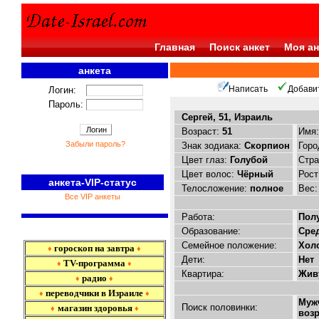
Главная
Поиск анкет
Моя ан
анкета
<<<
Написать
Добави
Логин:
Пароль:
Сергей, 51, Израиль
Возраст:
51
Имя
Забыли пароль?
Знак зодиака:
Скорпион
Горо
Цвет глаз:
Голубой
Стр
Цвет волос:
Чёрный
Рост
анкета-VIP-статус
Телосложение:
полное
Вес
Все VIP анкеты
Работа:
Пол
Образование:
Сре
Семейное положение:
Холо
гороскоп на завтра
♦
♦
Дети:
Нет
TV-программа
♦
♦
Квартира:
Живу
радио
♦
♦
переводчики в Израиле
♦
♦
Муж
Поиск половинки:
магазин здоровья
♦
♦
возр