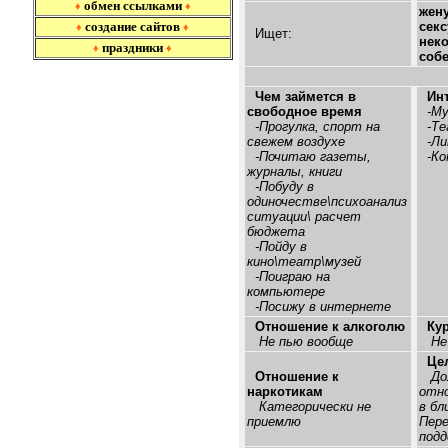
обмен ссылками
♦
♦
жену
создание сайтов
секс
♦
♦
Ищет:
неко
праздники
♦
♦
собе
Чем займется в
Ин
свободное время
-Му
-Прогулка, спорт на
-Те
свежем воздухе
-Ли
-Почитаю газеты,
-Ко
журналы, книги
-Побуду в
одиночестве\психоанализ
ситуации\ расчет
бюджета
-Пойду в
кино\театр\музей
-Поиграю на
компьютере
-Посижу в интернете
Отношение к алкоголю
Ку
Не пью вообще
Не
Це
Отношение к
До
наркотикам
отно
Категорически не
в бл
приемлю
Пере
подд