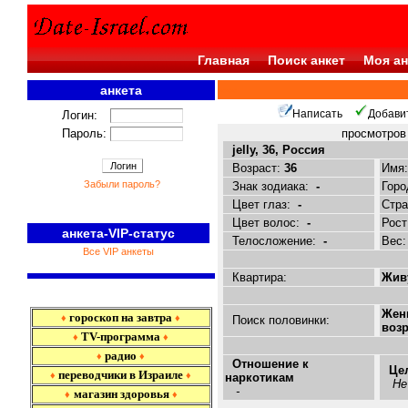
Главная
Поиск анкет
Моя ан
анкета
<<<
Написать
Добави
Логин:
Пароль:
просмотро
jelly, 36, Россия
Возраст:
36
Имя
Забыли пароль?
Знак зодиака:
-
Горо
Цвет глаз:
-
Стр
Цвет волос:
-
Рост
анкета-VIP-статус
Телосложение:
-
Вес
Все VIP анкеты
Квартира:
Живу
Жен
гороскоп на завтра
♦
♦
Поиск половинки:
возр
TV-программа
♦
♦
радио
♦
♦
Отношение к
Це
переводчики в Израиле
♦
♦
наркотикам
Не
-
магазин здоровья
♦
♦