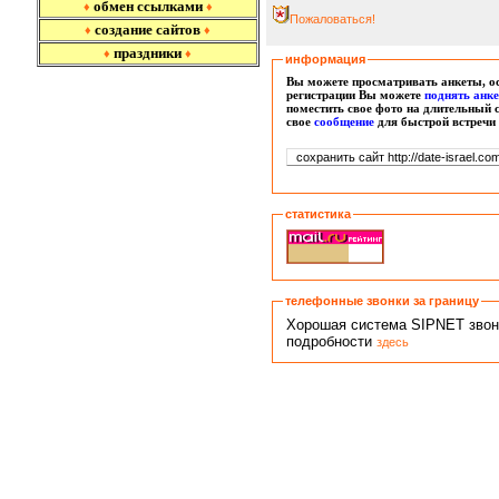
обмен ссылками
♦
♦
Пожаловаться!
создание сайтов
♦
♦
праздники
♦
♦
информация
Вы можете просматривать анкеты, ос
регистрации Вы можете
поднять анк
поместить свое фото на длительный 
свое
сообщение
для быстрой встречи
статистика
телефонные звонки за границу
Хорошая система SIPNET звонко
подробности
здесь