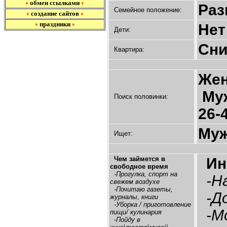
обмен ссылками
♦
♦
Раз
Семейное положение:
создание сайтов
♦
♦
праздники
♦
♦
Нет
Дети:
Сни
Квартира:
Же
Муж
Поиск половинки:
26-
Муж
Ищет:
Чем займется в
Ин
свободное время
-Прогулка, спорт на
-На
свежем воздухе
-Почитаю газеты,
-До
журналы, книги
-Уборка / приготовление
-Мо
пищи/ кулинария
-Пойду в