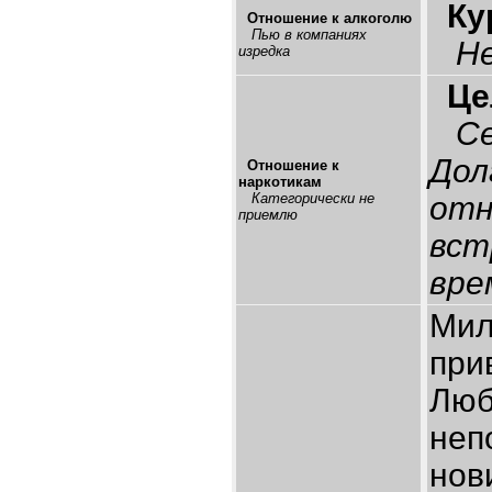
Ку
Отношение к алкоголю
Пью в компаниях
Н
изредка
Це
С
Дол
Отношение к
наркотикам
Категорически не
отн
приемлю
вст
вре
Мил
при
Люб
неп
нов