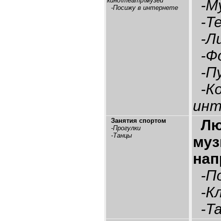
кино\театр\музей
-Му
-Посижу в интернете
-Т
-Л
-Ф
-П
-Ко
инт
Занятия спортом
Л
-Прогулки
-Танцы
му
нап
-По
-Кл
-Та