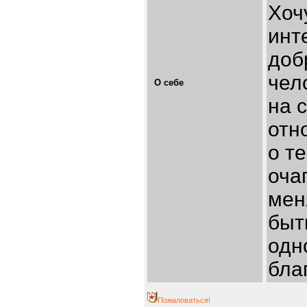
Хоч
инт
доб
чел
О себе
на 
отн
о т
оча
мен
быт
одн
бла
Пожаловаться!