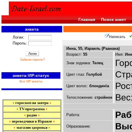
Главная
Поиск анкет
анкета
<<<
Написать
Логин:
Пароль:
Инна, 55, Израиль (Раанана)
Возраст:
55
Имя:
Инн
Забыли пароль?
Гор
Знак зодиака:
Телец
Стр
Цвет глаз:
Голубой
анкета-VIP-статус
Все VIP анкеты
Рос
Цвет волос:
блондин\а
Вес
Телосложение:
стройное
гороскоп на завтра
♦
♦
TV-программа
♦
♦
Раб
Работа:
радио
♦
♦
переводчики в Израиле
♦
♦
Вы
Образование:
магазин здоровья
♦
♦