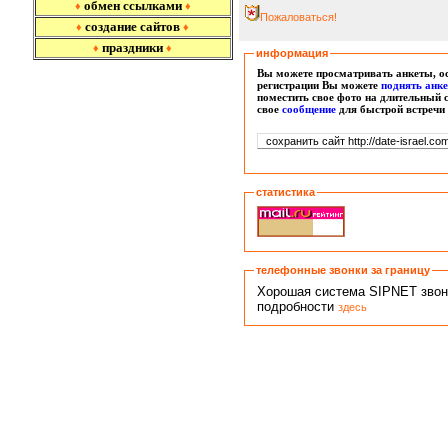
обмен ссылками
♦
♦
Пожаловаться!
создание сайтов
♦
♦
праздники
♦
♦
информация
Вы можете просматривать анкеты, ос
регистрации Вы можете
поднять анк
поместить свое фото на длительный 
свое
сообщение
для быстрой встречи
статистика
телефонные звонки за границу
Хорошая система SIPNET звонко
подробности
здесь