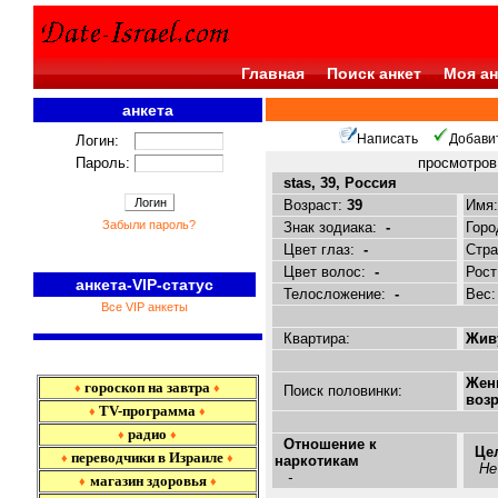
Главная
Поиск анкет
Моя ан
анкета
<<<
Написать
Добави
Логин:
Пароль:
просмотро
stas, 39, Россия
Возраст:
39
Имя
Забыли пароль?
Знак зодиака:
-
Горо
Цвет глаз:
-
Стр
Цвет волос:
-
Рост
анкета-VIP-статус
Телосложение:
-
Вес
Все VIP анкеты
Квартира:
Живу
Жен
гороскоп на завтра
♦
♦
Поиск половинки:
возр
TV-программа
♦
♦
радио
♦
♦
Отношение к
Це
переводчики в Израиле
♦
♦
наркотикам
Не
-
магазин здоровья
♦
♦