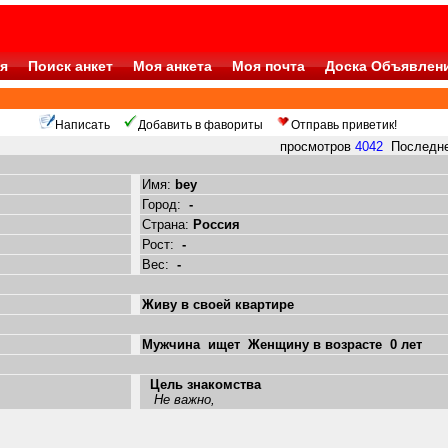
я
Поиск анкет
Моя анкета
Моя почта
Доска Объявлен
Написать
Добавить в фавориты
Отправь приветик!
просмотров
4042
Последнее
Имя:
bey
Город:
-
Страна:
Россия
Рост:
-
Вес:
-
Живу в своей квартире
Мужчина ищет Женщину в возрасте 0 лет
Цель знакомства
Не важно,