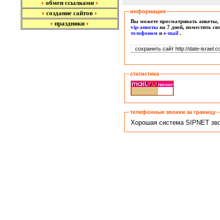
обмен ссылками
♦
♦
информация
создание сайтов
♦
♦
Вы можете просматривать анкеты, 
праздники
♦
♦
vip-анкеты
на 7 дней, поместить с
т
елефоном
и
e-mail
.
статистика
телефонные звонки за границу
Хорошая система SIPNET звон