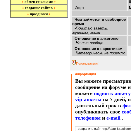
обмен ссылками
8
♦
♦
создание сайтов
Ищет:
♦
♦
праздники
♦
♦
Чем займется в свободное
время
-Почитаю газеты,
журналы, книги
Отношение к алкоголю
Не пью вообще
Отношение к наркотикам
Категорически не приемлю
Пожаловаться!
информация
Вы можете просматрив
сообщение на форуме и
можете
поднять анкету
vip-анкеты
на 7 дней, 
длительный срок в
фо
опубликовать свое
соо
т
елефоном
и
e-mail
.