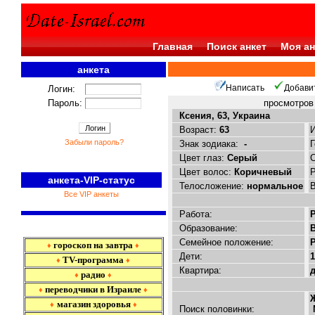
Главная
Поиск анкет
Моя ан
анкета
<<<
Написать
Добави
Логин:
Пароль:
просмотро
Ксения, 63, Украина
Возраст:
63
Забыли пароль?
Знак зодиака:
-
Цвет глаз:
Серый
Цвет волос:
Коричневый
анкета-VIP-статус
Телосложение:
нормальное
Все VIP анкеты
Работа:
Образование:
Семейное положение:
Р
гороскоп на завтра
♦
♦
Дети:
1
TV-программа
♦
♦
Квартира:
радио
♦
♦
переводчики в Израиле
♦
♦
магазин здоровья
♦
♦
Поиск половинки: