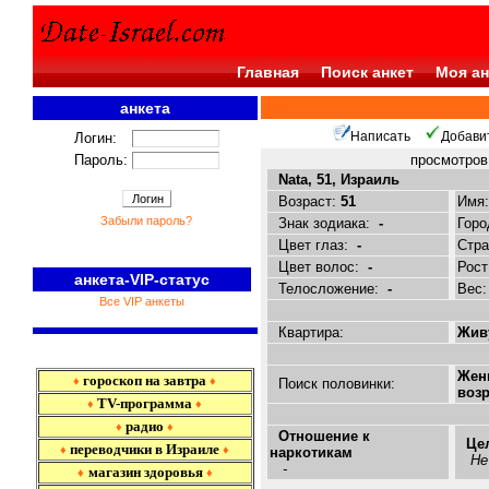
Главная
Поиск анкет
Моя ан
анкета
<<<
Написать
Добави
Логин:
Пароль:
просмотро
Nata, 51, Израиль
Возраст:
51
Имя
Забыли пароль?
Знак зодиака:
-
Горо
Цвет глаз:
-
Стр
Цвет волос:
-
Рост
анкета-VIP-статус
Телосложение:
-
Вес
Все VIP анкеты
Квартира:
Живу
Жен
гороскоп на завтра
♦
♦
Поиск половинки:
возр
TV-программа
♦
♦
радио
♦
♦
Отношение к
Це
переводчики в Израиле
♦
♦
наркотикам
Не
-
магазин здоровья
♦
♦