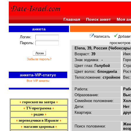
Главная
Поиск анкет
Моя ан
анкета
<<<
Написать
Добави
Логин:
Пароль:
просмотро
Elena, 39, Россия (Чебоксары
Возраст:
39
Имя
Забыли пароль?
Знак зодиака:
-
Гор
Цвет глаз:
Голубой
Стр
Цвет волос:
блондин\а
Рос
анкета-VIP-статус
Телосложение:
стройное
Вес
Все VIP анкеты
Работа:
Раб
Образование:
Выс
Семейное положение:
Хол
гороскоп на завтра
♦
♦
Дети:
Нет
TV-программа
♦
♦
Квартира:
дру
радио
♦
♦
переводчики в Израиле
♦
♦
Жен
Поиск половинки:
магазин здоровья
♦
♦
воз