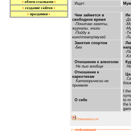
обмен ссылками
♦
♦
Ищет:
Муж
создание сайтов
♦
♦
праздники
♦
♦
Чем займется в
Ин
свободное время
-До
-Почитаю газеты,
-Мо
журналы, книги
-Му
-Пойду в
-Те
кино\театр\музей
-Ли
Занятия спортом
Лю
-Бег
нап
-По
-Кл
Отношение к алкоголю
Ку
Не пью вообще
Не
Отношение к
Це
наркотикам
Се
Категорически не
бли
приемлю
I the
symp
О себе
to m
the 
gam
Пожаловаться!
информация