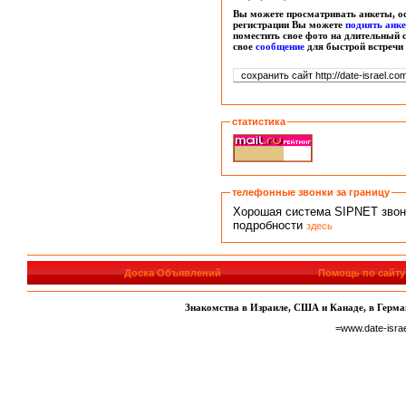
Вы можете просматривать анкеты, ос
регистрации Вы можете
поднять анк
поместить свое фото на длительный 
свое
сообщение
для быстрой встречи
статистика
телефонные звонки за границу
Хорошая система SIPNET звонко
подробности
здесь
Доска Объявлений
Помощь по сайту
Знакомства в Израиле, США и Канаде, в Герман
=www.date-isra