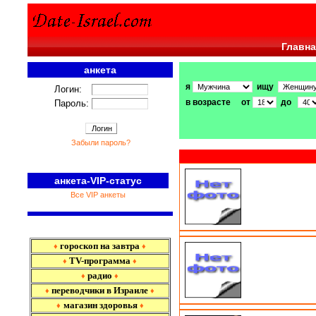
Главна
анкета
я
ищу
Логин:
в возрасте от
до
Пароль:
Забыли пароль?
анкета-VIP-статус
Все VIP анкеты
гороскоп на завтра
♦
♦
TV-программа
♦
♦
радио
♦
♦
переводчики в Израиле
♦
♦
магазин здоровья
♦
♦