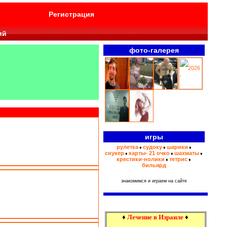
Регистрация
ий
фото-галерея
игры
рулетка
судоку
шарики
♦
♦
♦
снукер
карты- 21 очко
шахматы
♦
♦
♦
крестики-нолики
тетрис
♦
♦
бильярд
знакомимся и играем на сайте
♦
Лечение в Израиле
♦