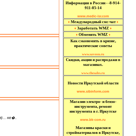
Информация в России - -8-914-
911-85-14
www.medic-isr.com
Международный
смс-чат
♦
♦
Заработать WMZ
♦
♦
Обменять WMZ
♦
♦
Как сэкономить в кризис,
практические советы
www.saveon.ru
Скидки, акции и распродажи в
магазинах.
www.thesales.ru
Новости Иркутской области
www.sibinform.com
Магазин электро- и бензо-
инструмента, ремонт
инструмента в г. Иркутске
я)… не�..
www.bk-com.ru
Магазины краски и
стройматериалов в Иркутске,