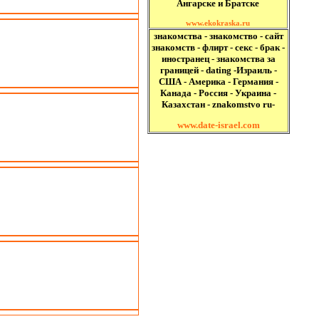
Ангарске и Братске
www.ekokraska.ru
знакомства - знакомство - сайт
знакомств - флирт - секс - брак -
иностранец - знакомства за
границей - dating -Израиль -
США - Америка - Германия -
Канада - Россия - Украина -
Казахстан - znakomstvo ru-
www.date-israel.com