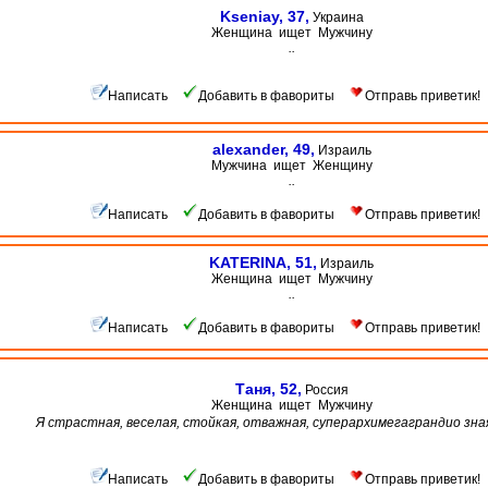
Kseniay, 37,
Украина
Женщина ищет Мужчину
..
Написать
Добавить в фавориты
Отправь приветик!
alexander, 49,
Израиль
Мужчина ищет Женщину
..
Написать
Добавить в фавориты
Отправь приветик!
KATERINA, 51,
Израиль
Женщина ищет Мужчину
..
Написать
Добавить в фавориты
Отправь приветик!
Таня, 52,
Россия
Женщина ищет Мужчину
Я страстная, веселая, стойкая, отважная, суперархимегаграндио зна
Написать
Добавить в фавориты
Отправь приветик!