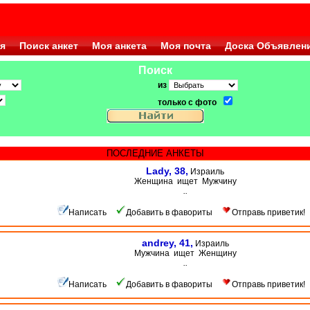
я
Поиск анкет
Моя анкета
Моя почта
Доска Объявлен
Поиск
из
только с фото
ПОСЛЕДНИЕ АНКЕТЫ
Lady, 38,
Израиль
Женщина ищет Мужчину
..
Написать
Добавить в фавориты
Отправь приветик!
andrey, 41,
Израиль
Мужчина ищет Женщину
..
Написать
Добавить в фавориты
Отправь приветик!