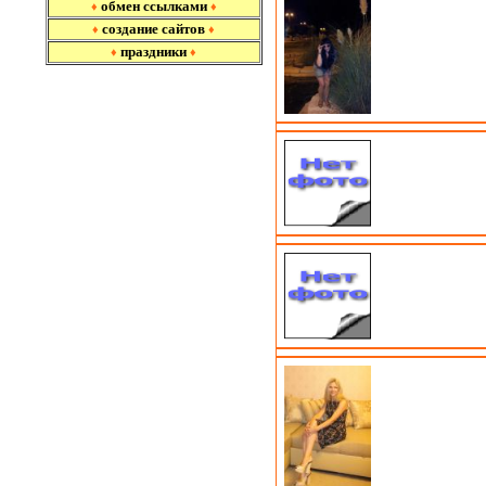
обмен ссылками
♦
♦
создание сайтов
♦
♦
праздники
♦
♦