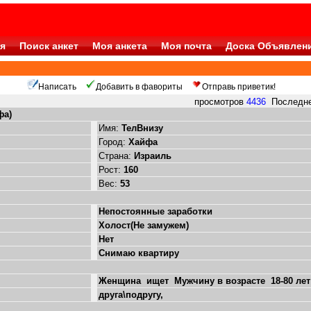
я
Поиск анкет
Моя анкета
Моя почта
Доска Объявлен
Написать
Добавить в фавориты
Отправь приветик!
просмотров
4436
Последнее
фа)
Имя:
ТелВнизу
Город:
Хайфа
Страна:
Израиль
Рост:
160
Вес:
53
Непостоянные заработки
Холост(Не замужем)
Нет
Снимаю квартиру
Женщина ищет Мужчину в возрасте 18-80 лет
друга\подругу,