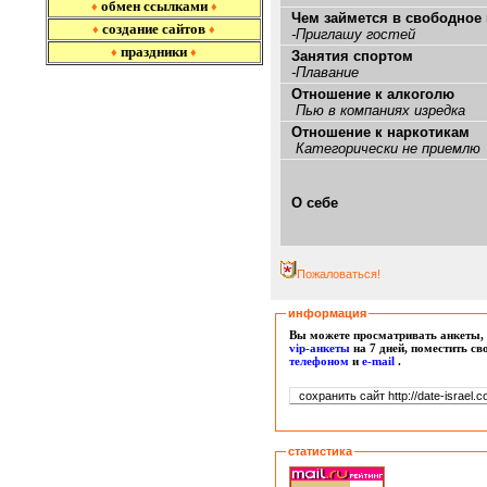
обмен ссылками
♦
♦
Чем займется в свободное
создание сайтов
♦
♦
-Приглашу гостей
праздники
♦
♦
Занятия спортом
-Плавание
Отношение к алкоголю
Пью в компаниях изредка
Отношение к наркотикам
Категорически не приемлю
О себе
Пожаловаться!
информация
Вы можете просматривать анкеты, 
vip-анкеты
на 7 дней, поместить с
т
елефоном
и
e-mail
.
статистика