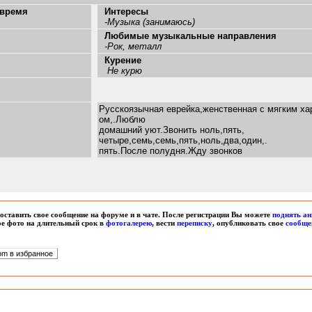
 время
Интересы
-Музыка (занимаюсь)
Любимые музыкальные направления
-Рок, металл
Курение
Не курю
Русскоязычная еврейка,женственная с мягким ха
ом,.Люблю
домашний уют.Звонить ноль,пять,
четыре,семь,семь,пять,ноль,два,один,.
пять.После полудня.Жду звонков
оставить свое сообщение на форуме и в чате. После регистрации Вы можете
поднять ан
вое фото на длительный срок в
фотогалерею
, вести
переписку
, опубликовать свое
сообще