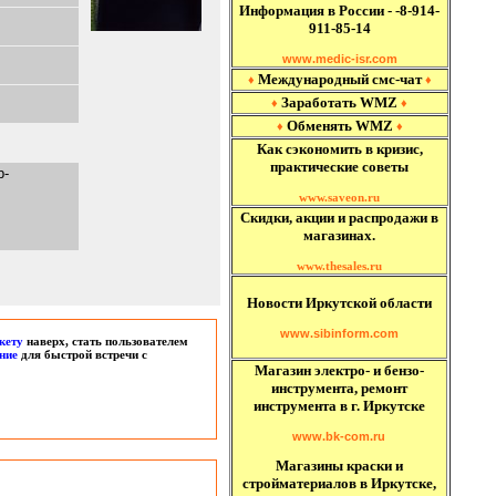
Информация в России - -8-914-
911-85-14
www.medic-isr.com
Международный
смс-чат
♦
♦
Заработать WMZ
♦
♦
Обменять WMZ
♦
♦
Как сэкономить в кризис,
практические советы
р-
www.saveon.ru
Скидки, акции и распродажи в
магазинах.
www.thesales.ru
Новости Иркутской области
www.sibinform.com
кету
наверх, стать пользователем
ние
для быстрой встречи с
Магазин электро- и бензо-
инструмента, ремонт
инструмента в г. Иркутске
www.bk-com.ru
Магазины краски и
стройматериалов в Иркутске,