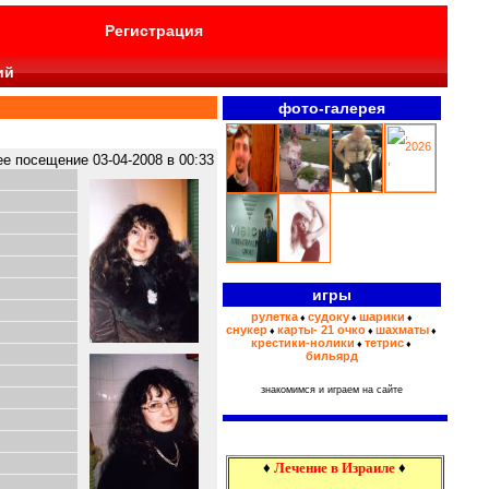
Регистрация
ий
фото-галерея
>>>
 посещение 03-04-2008 в 00:33
игры
рулетка
судоку
шарики
♦
♦
♦
снукер
карты- 21 очко
шахматы
♦
♦
♦
крестики-нолики
тетрис
♦
♦
бильярд
знакомимся и играем на сайте
♦
Лечение в Израиле
♦