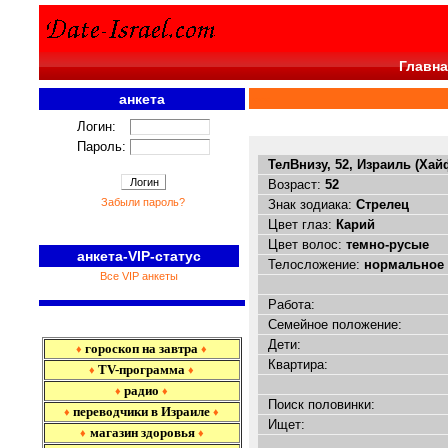
Главна
анкета
<<<
Логин:
Пароль:
ТелВнизу, 52, Израиль (Хай
Возраст:
52
Забыли пароль?
Знак зодиака:
Стрелец
Цвет глаз:
Карий
Цвет волос:
темно-русые
анкета-VIP-статус
Телосложение:
нормальное
Все VIP анкеты
Работа:
Семейное положение:
Дети:
гороскоп на завтра
♦
♦
Квартира:
TV-программа
♦
♦
радио
♦
♦
Поиск половинки:
переводчики в Израиле
♦
♦
Ищет:
магазин здоровья
♦
♦