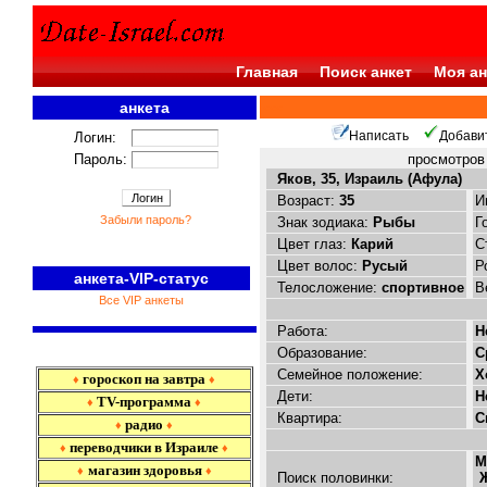
Главная
Поиск анкет
Моя ан
анкета
<<<
Написать
Добави
Логин:
Пароль:
просмотро
Яков, 35, Израиль (Афула)
Возраст:
35
И
Забыли пароль?
Знак зодиака:
Рыбы
Г
Цвет глаз:
Карий
С
Цвет волос:
Русый
Р
анкета-VIP-статус
Телосложение:
спортивное
В
Все VIP анкеты
Работа:
Н
Образование:
С
Семейное положение:
Х
гороскоп на завтра
♦
♦
Дети:
Н
TV-программа
♦
♦
Квартира:
С
радио
♦
♦
переводчики в Израиле
♦
♦
М
магазин здоровья
♦
♦
Поиск половинки:
Ж