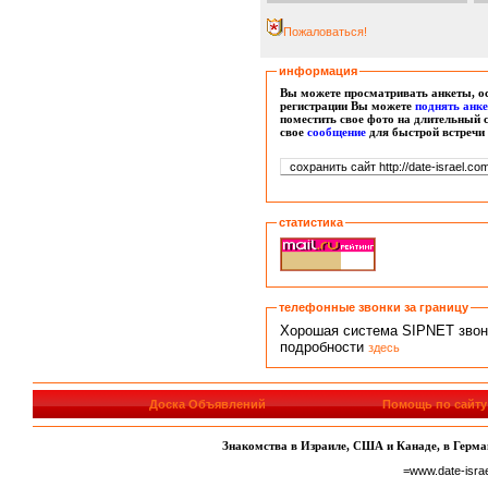
Пожаловаться!
информация
Вы можете просматривать анкеты, ос
регистрации Вы можете
поднять анк
поместить свое фото на длительный 
свое
сообщение
для быстрой встречи
статистика
телефонные звонки за границу
Хорошая система SIPNET звонко
подробности
здесь
Доска Объявлений
Помощь по сайту
Знакомства в Израиле, США и Канаде, в Герман
=www.date-isra