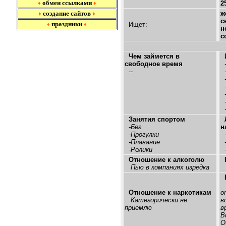
обмен ссылками
2
♦
♦
создание сайтов
ж
♦
♦
с
праздники
Ищет:
♦
♦
н
с
Чем займется в
свободное время
-
--
-
-
-
-
-
-
Занятия спортом
-Бег
н
-Прогулки
-
-Плавание
-
-Ролики
-
Отношение к алкоголю
Пью в компаниях изредка
Отношение к наркотикам
о
Категорически не
в
приемлю
в
В
О