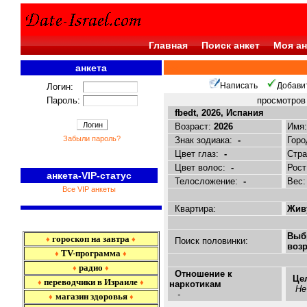
Главная
Поиск анкет
Моя ан
анкета
<<<
Написать
Добави
Логин:
Пароль:
просмотро
fbedt, 2026, Испания
Возраст:
2026
Имя
Забыли пароль?
Знак зодиака:
-
Горо
Цвет глаз:
-
Стр
Цвет волос:
-
Рост
анкета-VIP-статус
Телосложение:
-
Вес
Все VIP анкеты
Квартира:
Живу
Выб
гороскоп на завтра
♦
♦
Поиск половинки:
возр
TV-программа
♦
♦
радио
♦
♦
Отношение к
Це
переводчики в Израиле
♦
♦
наркотикам
Не
-
магазин здоровья
♦
♦