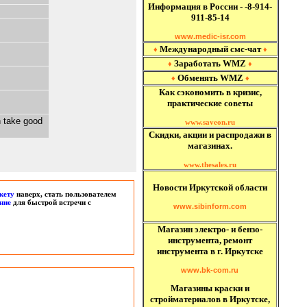
Информация в России - -8-914-
911-85-14
www.medic-isr.com
Международный
смс-чат
♦
♦
Заработать WMZ
♦
♦
Обменять WMZ
♦
♦
Как сэкономить в кризис,
практические советы
n take good
www.saveon.ru
Скидки, акции и распродажи в
магазинах.
www.thesales.ru
Новости Иркутской области
кету
наверх, стать пользователем
ние
для быстрой встречи с
www.sibinform.com
Магазин электро- и бензо-
инструмента, ремонт
инструмента в г. Иркутске
www.bk-com.ru
Магазины краски и
стройматериалов в Иркутске,