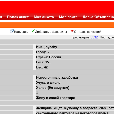
я
Поиск анкет
Моя анкета
Моя почта
Доска Объявлен
Написать
Добавить в фавориты
Отправь приветик!
просмотров
3532
Последнее
Имя:
joybaby
Город:
-
Страна:
Россия
Рост:
151
Вес:
42
Непостоянные заработки
Учусь в школе
Холост(Не замужем)
1
Живу в своей квартире
Женщина ищет Мужчину в возрасте 20-80 лет
сексуального партнера на некоторое время,