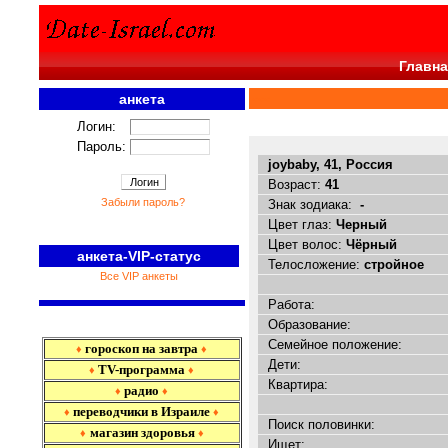
Главна
анкета
<<<
Логин:
Пароль:
joybaby, 41, Россия
Возраст:
41
Забыли пароль?
Знак зодиака:
-
Цвет глаз:
Черный
Цвет волос:
Чёрный
анкета-VIP-статус
Телосложение:
стройное
Все VIP анкеты
Работа:
Образование:
Семейное положение:
гороскоп на завтра
♦
♦
Дети:
TV-программа
♦
♦
Квартира:
радио
♦
♦
переводчики в Израиле
♦
♦
Поиск половинки:
магазин здоровья
♦
♦
Ищет: