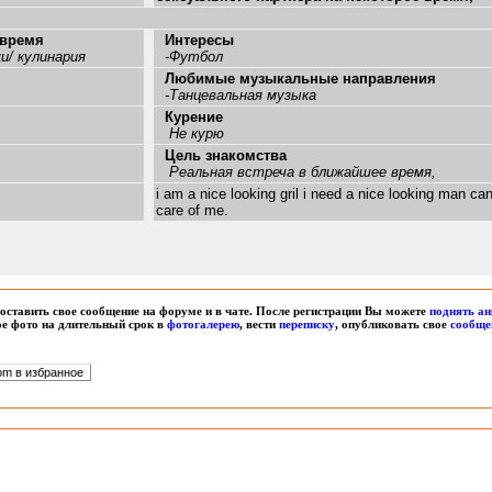
 время
Интересы
и/ кулинария
-Футбол
Любимые музыкальные направления
-Танцевальная музыка
Курение
Не курю
Цель знакомства
Реальная встреча в ближайшее время,
i am a nice looking gril i need a nice looking man ca
care of me.
оставить свое сообщение на форуме и в чате. После регистрации Вы можете
поднять ан
вое фото на длительный срок в
фотогалерею
, вести
переписку
, опубликовать свое
сообще