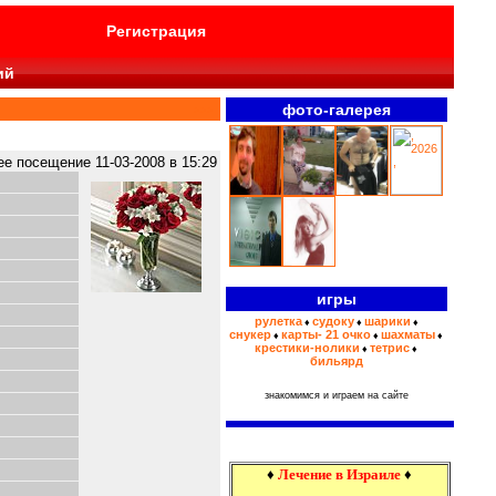
Регистрация
ий
фото-галерея
>>>
 посещение 11-03-2008 в 15:29
игры
рулетка
судоку
шарики
♦
♦
♦
снукер
карты- 21 очко
шахматы
♦
♦
♦
крестики-нолики
тетрис
♦
♦
бильярд
знакомимся и играем на сайте
♦
Лечение в Израиле
♦