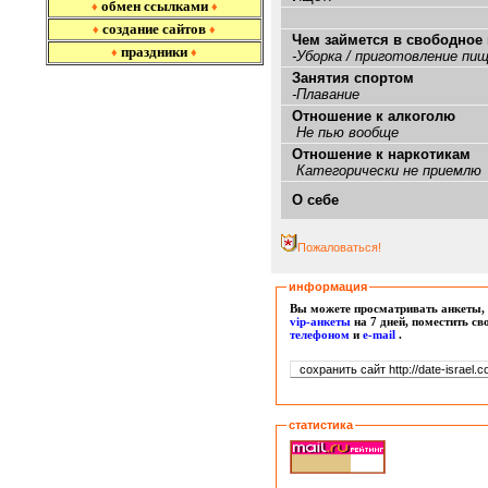
обмен ссылками
♦
♦
создание сайтов
♦
♦
Чем займется в свободное
праздники
♦
♦
-Уборка / приготовление пищ
Занятия спортом
-Плавание
Отношение к алкоголю
Не пью вообще
Отношение к наркотикам
Категорически не приемлю
О себе
Пожаловаться!
информация
Вы можете просматривать анкеты, 
vip-анкеты
на 7 дней, поместить с
т
елефоном
и
e-mail
.
статистика